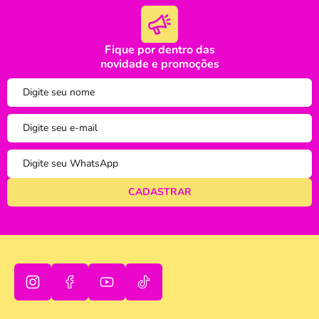
Fique por dentro das
oi
novidade e promoções
tudo bem