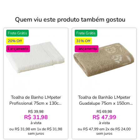
Quem viu este produto também gostou
Frete Grátis
Frete Grátis
20% Off
31% Off
Lançamento
Lançamento
Toalha de Banho LMpeter
Toalha de Banhão LMpeter
Profissional 75cm x 130cm
Guadalupe 75cm x 150cm
Branca
Fendi
R$ 39,98
R$ 69,98
R$ 31,98
R$ 47,99
à vista
à vista
ou
R$ 31,98
em
1x de R$ 31,98
ou
R$ 47,99
em
2x de R$ 24,00
sem juros
sem juros