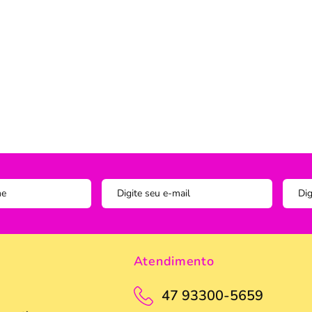
Instagram
ADOS
vesseiros
Trilho-Caminho de Mesa
Espelho
Copo Am
Facebook
tetor de Travesseiro
Manta Decorativa
Copo D
cha
Quadro Decorativo
Copos e
tetor para Colchão
Tapete para Cozinha
Escumad
a Box
Tapetes
Espátul
Toalha Remove Maquiagem
Espátul
Vaso de Plantas
Forma
Forma d
Jogo de
Atendimento
Pano de
Pegador
47 93300-5659