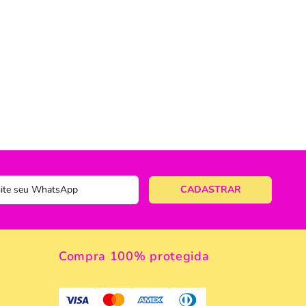
ericano
ose
 Taças
eira
a
a Vazada
e Gelo
 Taça & Copo
Compra 100% protegida
 Limpeza