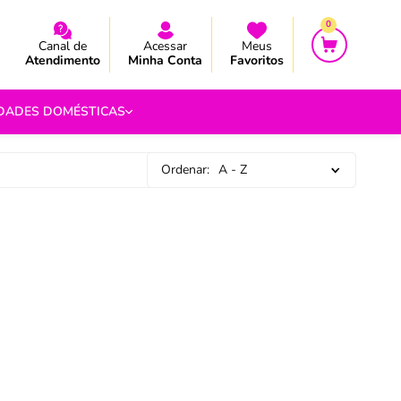
CEBA AS NOVIDADES E PROMOÇÃO
CEBA AS NOVIDADES E PROMOÇÃO
0
Canal de
Acessar
Meus
Atendimento
Minha Conta
Favoritos
IDADES DOMÉSTICAS
Ordenar:
A - Z
e Pipoca
9
 Fouet
9
com.br
s
Vazada