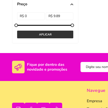
Preço
DISNEY E LICENCI
Tra
ATACADO(Kits)
Pro
FUTEBOL
Col
TEMÁTICOS
Pro
Sai
Fique por dentro das
novidade e promoções
Navegue
Empresa