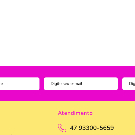
Instagram
ADOS
vesseiros
Trilho-Caminho de Mesa
Espelho
Copo Am
Facebook
tetor de Travesseiro
Manta Decorativa
Copo D
cha
Quadro Decorativo
Copos e
tetor para Colchão
Tapete para Cozinha
Escumad
a Box
Tapetes
Espátul
Toalha Remove Maquiagem
Espátul
Vaso de Plantas
Forma
Forma d
Jogo de
Atendimento
Pano de
Pegador
47 93300-5659