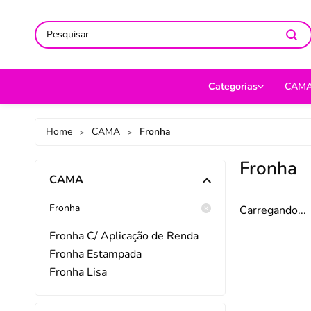
ACOMPANHE-NOS NAS REDES
ACOMPANHE-NOS NAS REDES
SO
SO
Categorias
CAM
CAMA
Jog
Home
CAMA
Fronha
>
>
MESA
Len
Fronha
CAMA
BANHO
Cob
BEBÊ
Cap
Fronha
Carregando...
DECORAÇÃO
Fro
Fronha C/ Aplicação de Renda
Fronha Estampada
UTILIDADES DOMÉ
Ed
Fronha Lisa
MODA
Por
PET
Man