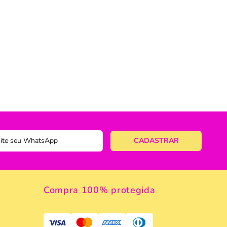
ericano
ose
 Taças
eira
a
a Vazada
e Gelo
 Taça & Copo
Compra 100% protegida
 Limpeza