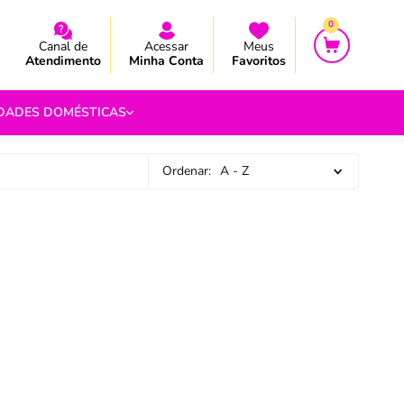
CEBA AS NOVIDADES E PROMOÇÃO
CEBA AS NOVIDADES E PROMOÇÃO
0
Canal de
Acessar
Meus
Atendimento
Minha Conta
Favoritos
IDADES DOMÉSTICAS
Ordenar:
A - Z
e Pipoca
9
 Fouet
9
com.br
s
Vazada