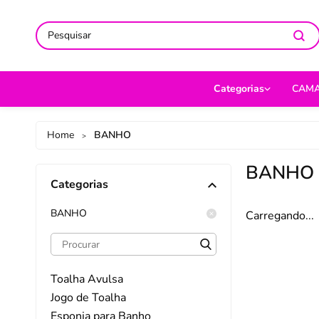
ACOMPANHE-NOS NAS REDES
ACOMPANHE-NOS NAS REDES
SO
SO
Categorias
CAM
CAMA
Jog
Home
BANHO
>
MESA
Len
BANHO
Categorias
BANHO
Cob
BEBÊ
Cap
BANHO
Carregando...
DECORAÇÃO
Fro
UTILIDADES DOMÉ
Ed
Toalha Avulsa
MODA
Por
Jogo de Toalha
Esponja para Banho
PET
Man