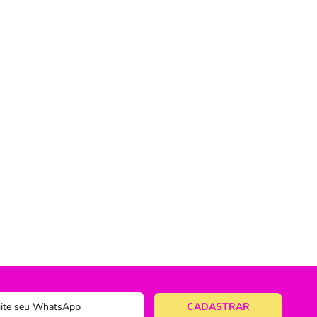
ericano
ose
 Taças
eira
a
a Vazada
e Gelo
 Taça & Copo
 Limpeza