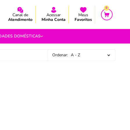
CEBA AS NOVIDADES E PROMOÇÃO
CEBA AS NOVIDADES E PROMOÇÃO
0
Canal de
Acessar
Meus
Atendimento
Minha Conta
Favoritos
IDADES DOMÉSTICAS
Ordenar:
A - Z
e Pipoca
9
 Fouet
9
com.br
s
Vazada