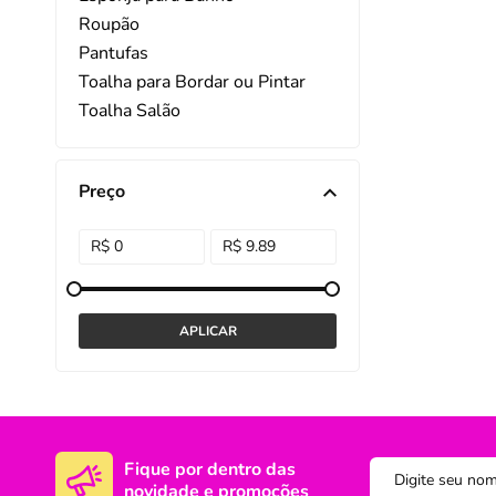
Roupão
DISNEY E LICENCI
Tra
Pantufas
Toalha para Bordar ou Pintar
ATACADO(Kits)
Pro
Toalha Salão
FUTEBOL
Col
TEMÁTICOS
Pro
Preço
Sai
Fique por dentro das
novidade e promoções