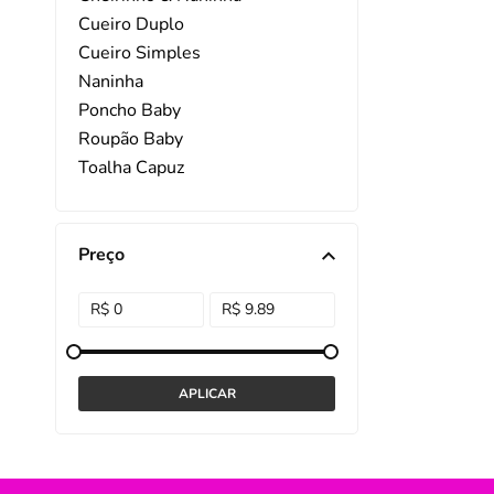
Cueiro Duplo
DISNEY E LICENCI
Tra
Cueiro Simples
Naninha
ATACADO(Kits)
Pro
Poncho Baby
FUTEBOL
Col
Roupão Baby
Toalha Capuz
TEMÁTICOS
Pro
Toalha de Banho Baby
Sai
Toalha de Boca
Trocador
Preço