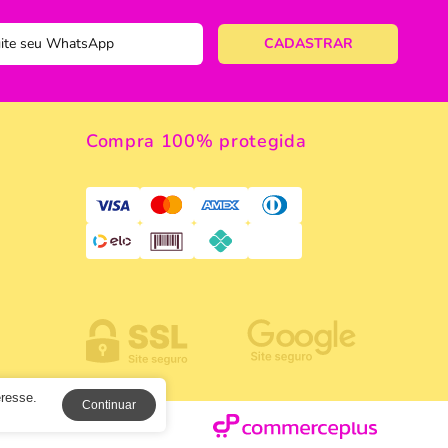
 de Macarrão
ulinário
Compra 100% protegida
a
eresse.
Continuar