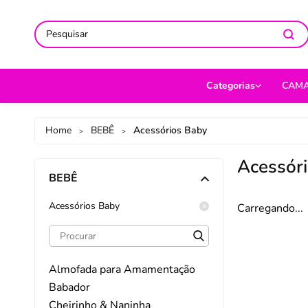
ACOMPANHE-NOS NAS REDES
ACOMPANHE-NOS NAS REDES
SO
SO
Categorias
CAM
CAMA
Jog
Home
BEBÊ
Acessórios Baby
>
>
MESA
Len
Acessór
BEBÊ
BANHO
Cob
BEBÊ
Cap
Acessórios Baby
Carregando...
DECORAÇÃO
Fro
UTILIDADES DOMÉ
Ed
Almofada para Amamentação
MODA
Por
Babador
Cheirinho & Naninha
PET
Man