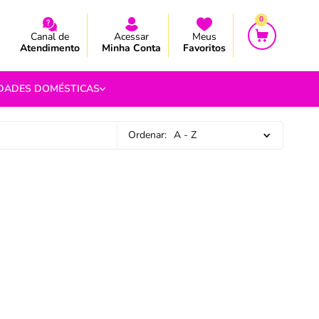
CEBA AS NOVIDADES E PROMOÇÃO
CEBA AS NOVIDADES E PROMOÇÃO
0
Canal de
Acessar
Meus
Atendimento
Minha Conta
Favoritos
IDADES DOMÉSTICAS
Ordenar:
A - Z
e Pipoca
9
 Fouet
9
com.br
s
Vazada