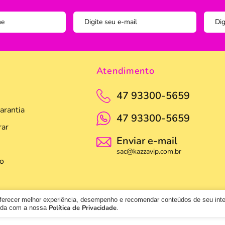
Pegador
Pincel C
Potes
Prato
Atendimento
Tigela
47 93300-5659
Travess
arantia
47 93300-5659
ar
Enviar e-mail
sac@kazzavip.com.br
o
oferecer melhor experiência, desempenho e recomendar conteúdos de seu int
Política de Privacidade
orda com a nossa
.