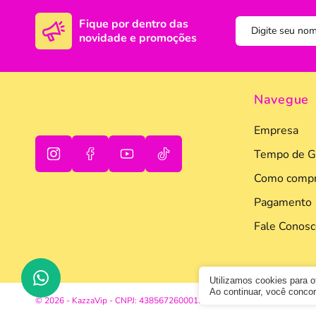
Fique por dentro das
novidade e promoções
Navegue
Empresa
Tempo de G
Como compr
oi
tudo bem
Pagamento
Fale Conosc
Utilizamos cookies para 
Ao continuar, você conc
© 2026 - KazzaVip - CNPJ: 43856726000133