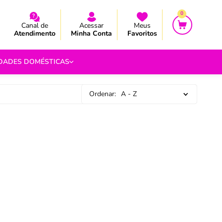
CEBA AS NOVIDADES E PROMOÇÃO
CEBA AS NOVIDADES E PROMOÇÃO
0
Canal de
Acessar
Meus
Atendimento
Minha Conta
Favoritos
IDADES DOMÉSTICAS
Ordenar:
A - Z
e Pipoca
9
 Fouet
9
com.br
s
Vazada