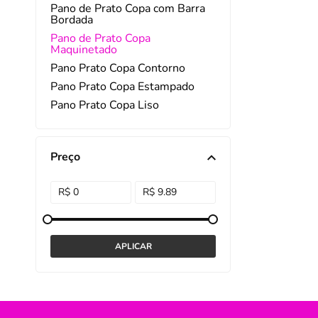
Pano de Prato Copa com Barra
Bordada
DISNEY E LICENCI
Tra
Pano de Prato Copa
Maquinetado
ATACADO(Kits)
Pro
Pano Prato Copa Contorno
FUTEBOL
Col
Pano Prato Copa Estampado
Pano Prato Copa Liso
TEMÁTICOS
Pro
Sai
Preço