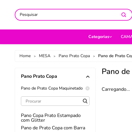
ACOMPANHE-NOS NAS REDES
ACOMPANHE-NOS NAS REDES
SO
SO
Categorias
CAM
CAMA
Jog
Home
MESA
Pano Prato Copa
Pano de Prato C
>
>
>
MESA
Len
Pano de
Pano Prato Copa
BANHO
Cob
BEBÊ
Cap
Pano de Prato Copa Maquinetado
Carregando...
DECORAÇÃO
Fro
UTILIDADES DOMÉ
Ed
Pano Copa Prato Estampado
com Glitter
MODA
Por
Pano de Prato Copa com Barra
PET
Man