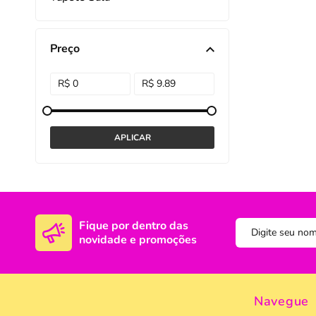
DISNEY E LICENCI
Tra
Preço
ATACADO(Kits)
Pro
FUTEBOL
Col
TEMÁTICOS
Pro
Sai
Fique por dentro das
novidade e promoções
Navegue