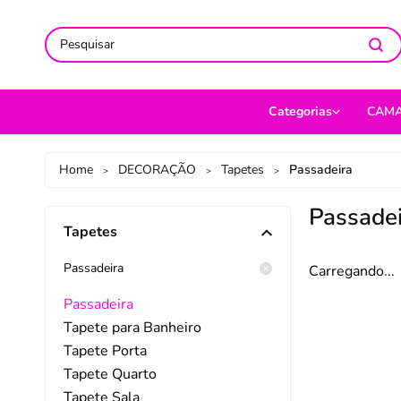
ACOMPANHE-NOS NAS REDES
ACOMPANHE-NOS NAS REDES
SO
SO
Categorias
CAM
CAMA
Jog
Home
DECORAÇÃO
Tapetes
Passadeira
>
>
>
MESA
Len
Passade
Tapetes
BANHO
Cob
BEBÊ
Cap
Passadeira
Carregando...
DECORAÇÃO
Fro
Passadeira
Tapete para Banheiro
UTILIDADES DOMÉ
Ed
Tapete Porta
MODA
Por
Tapete Quarto
Tapete Sala
PET
Man