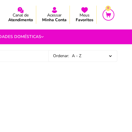
CEBA AS NOVIDADES E PROMOÇÃO
CEBA AS NOVIDADES E PROMOÇÃO
0
Canal de
Acessar
Meus
Atendimento
Minha Conta
Favoritos
IDADES DOMÉSTICAS
Ordenar:
A - Z
e Pipoca
9
 Fouet
9
com.br
s
Vazada