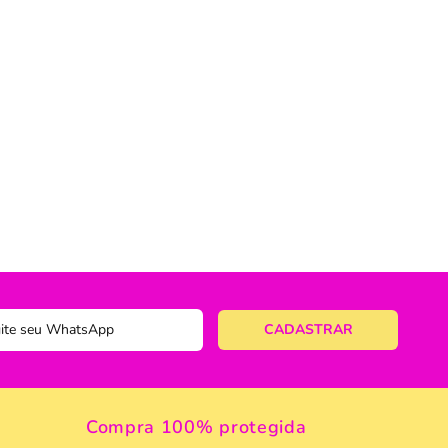
ericano
ose
 Taças
eira
a
a Vazada
e Gelo
 Taça & Copo
 Limpeza
Compra 100% protegida