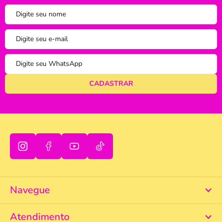
tudo bem
A - Z
Z - A
Menor Preço
Maior Preço
Mais Vendidos
Mais Acessados
Novidades
Mais Relevantes
Marcas
Navegue
Atendimento