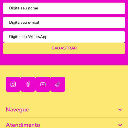
tudo bem
Ordenar
A - Z
Z - A
Menor Preço
Maior Preço
Mais Vendidos
Mais Acessados
Novidades
Mais Relevantes
Marcas
Navegue
Atendimento