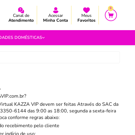
CEBA AS NOVIDADES E PROMOÇÃO
CEBA AS NOVIDADES E PROMOÇÃO
0
Canal de
Acessar
Meus
Atendimento
Minha Conta
Favoritos
IDADES DOMÉSTICAS
e Pipoca
9
A
 Fouet
VIP
.com.br?
9
Virtual
KAZZA VIP
devem ser feitas Através do SAC da
com.br
 3350-6144 das 9:00 as 18:00, segunda a sexta-feira
s
roca conforme regras abaixo:
Vazada
do recebimento pelo cliente
 indício de uso;