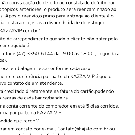
 não constatação do defeito ou constatado defeito por
 de Macarrão
 tópicos anteriores, o produto será reencaminhado ao
ulinário
s. Após o reenvio,o prazo para entrega ao cliente é o
 estarão sujeitas a disponibilidade de estoque.
KAZZAVIP
.com.br?
ito de arrependimento quando o cliente não optar pela
ser seguido é:
elefone (47) 3350-6144 das 9:00 às 18:00 , segunda a
a
os).
troca, embalagem, etc) conforme cada caso.
mento e conferência por parte da
KAZZA VIP
,é que o
ovo contato de um atendente.
rá creditado diretamente na fatura do cartão,podendo
 regras de cada banco/bandeira.
 na conta corrente do comprador em até 5 dias corridos,
ncia por parte da
KAZZA VIP
.
pedido que recebi?
trar em contato por e-mail
Contato@hajato.com.br
ou