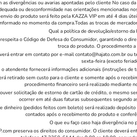
 as divergências ou avarias apontadas pelo cliente No caso da
Pegador
nadequada ou desconformidade nas orientações mencionadas nos
Pincel C
eenvio do produto será feito pela
KAZZA VIP
em até 4 dias útei
formado no momento da compra.Todas as trocas de mercadorias
Potes
Qual a política de devolução/estorno da
Prato
respeita o Código de Defesa do Consumidor, garantindo o dire
troca do produto. O procedimento a 
Tigela
everá entrar em contato por e-mail
contato@hajato.com.br
ou t
Travess
sexta-feira (exceto feriad
) o atendente fornecerá informações adicionais (instruções de 
será retirado sem custo para o cliente e somente após o recebi
procedimento financeiro será realizado mediante n
ouver solicitação de estorno de cartão de crédito, o mesmo se
ocorrer em até duas faturas subsequentes segundo as
e dinheiro (pedidos feitos com boleto) será realizado depósito
contados após o recebimento do produto e conferê
O que eu faço caso haja divergência no 
P
.com preserva os direitos do consumidor. O cliente deverá en