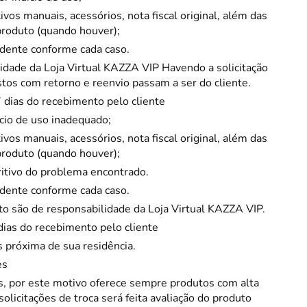
os manuais, acessórios, nota fiscal original, além das
ericano
produto (quando houver);
ndente conforme cada caso.
ose
idade da Loja Virtual
KAZZA VIP
Havendo a solicitação
 Taças
stos com retorno e reenvio passam a ser do cliente.
7 dias do recebimento pelo cliente
eira
cio de uso inadequado;
a
os manuais, acessórios, nota fiscal original, além das
produto (quando houver);
a Vazada
itivo do problema encontrado.
ndente conforme cada caso.
to são de responsabilidade da Loja Virtual
e Gelo
KAZZA VIP
.
 dias do recebimento pelo cliente
 Taça & Copo
s próxima de sua residência.
 Limpeza
es
s, por este motivo oferece sempre produtos com alta
olicitações de troca será feita avaliação do produto