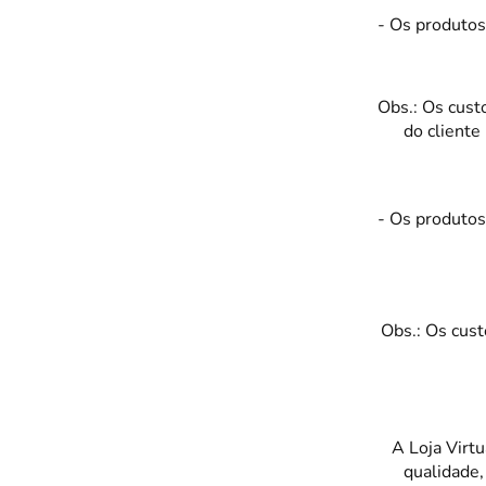
- Os produtos
DISNEY E LICENCI
Tra
ATACADO(Kits)
Pro
Obs.: Os cust
FUTEBOL
Col
do cliente
TEMÁTICOS
Pro
Sai
- Os produtos
Obs.: Os cust
A Loja Virt
qualidade,