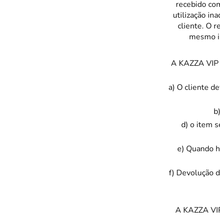
recebido com
utilização i
cliente. O r
mesmo in
A
KAZZA VIP
a) O cliente d
b
d) o item 
e) Quando h
f) Devolução d
A
KAZZA VI