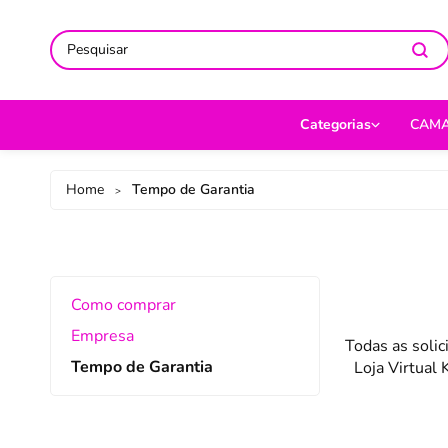
ACOMPANHE-NOS NAS REDES
ACOMPANHE-NOS NAS REDES
SO
SO
Categorias
CAM
CAMA
Jog
Home
Tempo de Garantia
>
MESA
Len
BANHO
Cob
BEBÊ
Cap
Como comprar
DECORAÇÃO
Fro
Empresa
Todas as soli
Tempo de Garantia
Loja Virtual
UTILIDADES DOMÉ
Ed
MODA
Por
PET
Man