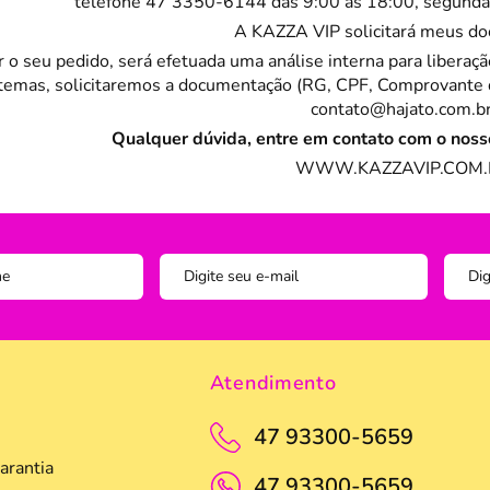
telefone 47 3350-6144 das 9:00 as 18:00, segunda a 
A
KAZZA VIP
solicitará meus d
ar o seu pedido, será efetuada uma análise interna para liber
temas, solicitaremos a documentação (RG, CPF, Comprovante 
contato@hajato.com.b
Qualquer dúvida, entre em contato com o noss
WWW.
KAZZAVIP
.COM
Atendimento
47 93300-5659
arantia
47 93300-5659