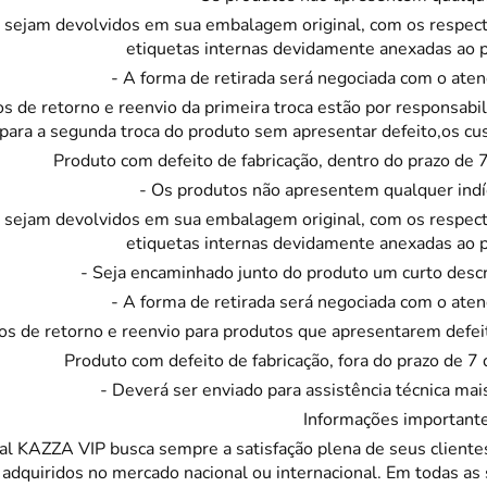
Instagram
 sejam devolvidos em sua embalagem original, com os respectiv
ADOS
vesseiros
Trilho-Caminho de Mesa
Espelho
Copo Am
etiquetas internas devidamente anexadas ao 
Facebook
- A forma de retirada será negociada com o ate
tetor de Travesseiro
Manta Decorativa
Copo D
os de retorno e reenvio da primeira troca estão por responsabil
cha
Quadro Decorativo
Copos e
 para a segunda troca do produto sem apresentar defeito,os cu
Produto com defeito de fabricação, dentro do prazo de 
tetor para Colchão
Tapete para Cozinha
Escumad
- Os produtos não apresentem qualquer indí
a Box
Tapetes
Espátul
 sejam devolvidos em sua embalagem original, com os respectiv
etiquetas internas devidamente anexadas ao 
Toalha Remove Maquiagem
Espátul
- Seja encaminhado junto do produto um curto descr
Vaso de Plantas
Forma
- A forma de retirada será negociada com o ate
os de retorno e reenvio para produtos que apresentarem defei
Forma d
Produto com defeito de fabricação, fora do prazo de 7
Jogo de
- Deverá ser enviado para assistência técnica mai
Pano de
Informações important
ual
KAZZA VIP
busca sempre a satisfação plena de seus cliente
Pegador
 adquiridos no mercado nacional ou internacional. Em todas as s