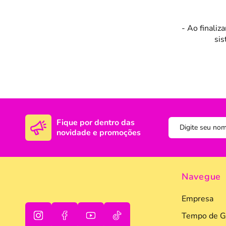
- Ao finaliz
sis
Fique por dentro das
novidade e promoções
Navegue
Empresa
Tempo de G