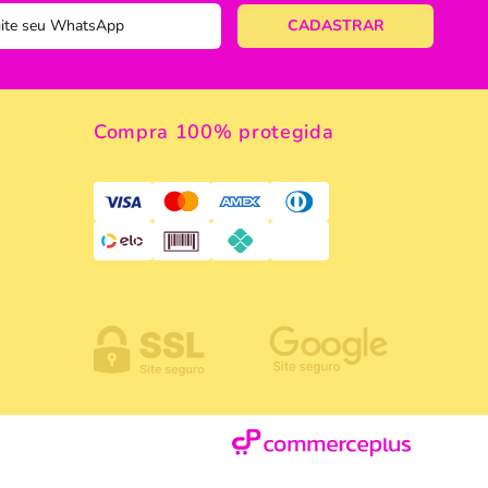
ericano
ose
 Taças
Compra 100% protegida
eira
a
a Vazada
e Gelo
 Taça & Copo
 Limpeza