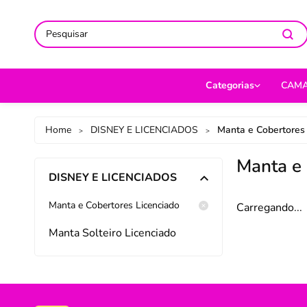
ACOMPANHE-NOS NAS REDES
ACOMPANHE-NOS NAS REDES
SO
SO
Categorias
CAM
CAMA
Jog
Home
DISNEY E LICENCIADOS
Manta e Cobertores
>
>
MESA
Len
Manta e 
DISNEY E LICENCIADOS
BANHO
Cob
BEBÊ
Cap
Manta e Cobertores Licenciado
Carregando...
DECORAÇÃO
Fro
Manta Solteiro Licenciado
UTILIDADES DOMÉ
Ed
MODA
Por
PET
Man