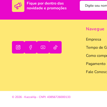
Fique por dentro das
novidade e promoções
DISNEY E LICENCI
Tra
ATACADO(Kits)
Pro
FUTEBOL
Col
Navegue
TEMÁTICOS
Pro
Empresa
Sai
Tempo de G
Como compr
Pagamento
Fale Conosc
oi
tudo bem
© 2026 - KazzaVip - CNPJ: 43856726000133