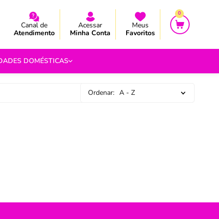
CEBA AS NOVIDADES E PROMOÇÃO
CEBA AS NOVIDADES E PROMOÇÃO
0
Canal de
Acessar
Meus
Atendimento
Minha Conta
Favoritos
IDADES DOMÉSTICAS
Ordenar:
A - Z
e Pipoca
9
 Fouet
9
com.br
s
Vazada