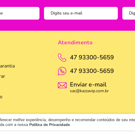
Pegador
Pincel C
Potes
Prato
Atendimento
Tigela
47 93300-5659
Travess
arantia
47 93300-5659
ar
Enviar e-mail
sac@kazzavip.com.br
o
oferecer melhor experiência, desempenho e recomendar conteúdos de seu int
Política de Privacidade
orda com a nossa
.