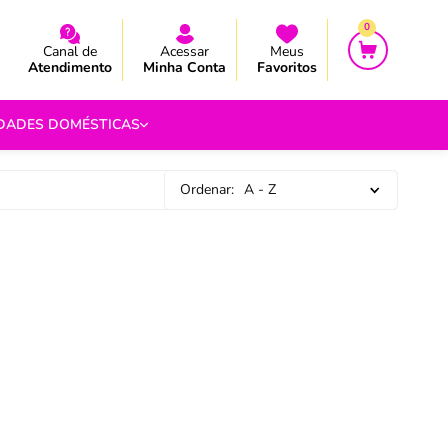
CEBA AS NOVIDADES E PROMOÇÃO
CEBA AS NOVIDADES E PROMOÇÃO
0
Canal de
Acessar
Meus
Atendimento
Minha Conta
Favoritos
IDADES DOMÉSTICAS
Ordenar:
A - Z
e Pipoca
9
 Fouet
9
com.br
s
Vazada