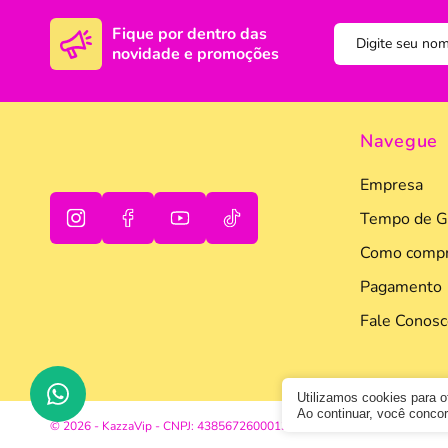
Fique por dentro das
novidade e promoções
Navegue
Empresa
Tempo de G
Como compr
oi
tudo bem
Pagamento
Fale Conosc
Utilizamos cookies para 
Ao continuar, você conc
© 2026 - KazzaVip - CNPJ: 43856726000133