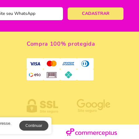
 de Macarrão
ulinário
Compra 100% protegida
a
eresse.
Continuar