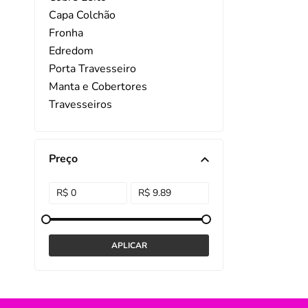
Capa Colchão
DISNEY E LICENCI
Tra
Fronha
Edredom
ATACADO(Kits)
Pro
Porta Travesseiro
FUTEBOL
Col
Manta e Cobertores
Travesseiros
TEMÁTICOS
Pro
Protetor de Travesseiro
Sai
Colcha
Protetor para Colchão
Preço
Saia Box