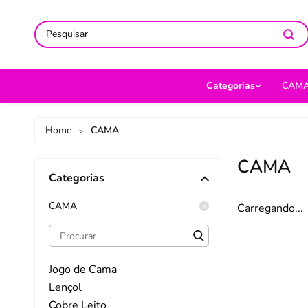
ACOMPANHE-NOS NAS REDES
ACOMPANHE-NOS NAS REDES
SO
SO
Categorias
CAM
CAMA
Jog
Home
CAMA
>
MESA
Len
CAMA
Categorias
BANHO
Cob
BEBÊ
Cap
CAMA
Carregando...
DECORAÇÃO
Fro
UTILIDADES DOMÉ
Ed
Jogo de Cama
MODA
Por
Lençol
Cobre Leito
PET
Man