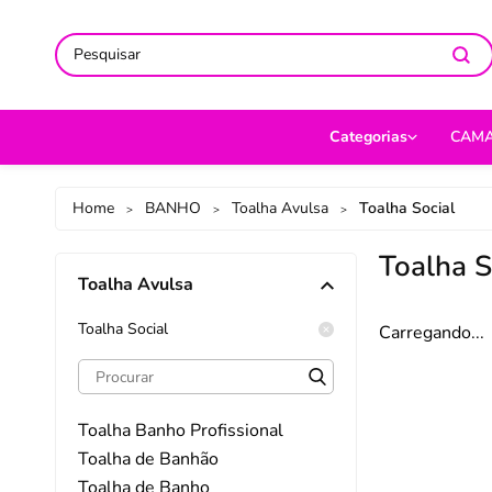
ACOMPANHE-NOS NAS REDES
ACOMPANHE-NOS NAS REDES
SO
SO
Categorias
CAM
CAMA
Jog
Home
BANHO
Toalha Avulsa
Toalha Social
>
>
>
MESA
Len
Toalha S
Toalha Avulsa
BANHO
Cob
BEBÊ
Cap
Toalha Social
Carregando...
DECORAÇÃO
Fro
UTILIDADES DOMÉ
Ed
Toalha Banho Profissional
MODA
Por
Toalha de Banhão
Toalha de Banho
PET
Man