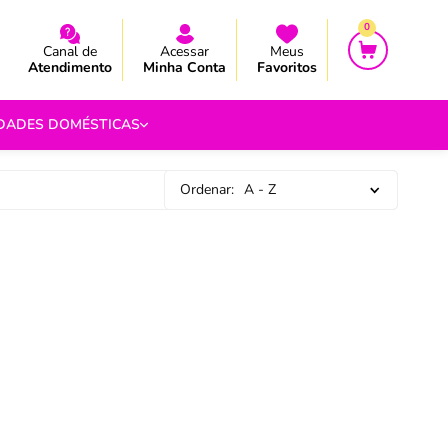
CEBA AS NOVIDADES E PROMOÇÃO
CEBA AS NOVIDADES E PROMOÇÃO
0
Canal de
Acessar
Meus
Atendimento
Minha Conta
Favoritos
IDADES DOMÉSTICAS
Ordenar:
A - Z
e Pipoca
9
 Fouet
9
com.br
s
Vazada