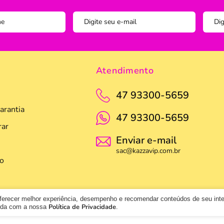
Pegador
Pincel C
Potes
Prato
Atendimento
Tigela
47 93300-5659
Travess
arantia
47 93300-5659
ar
Enviar e-mail
sac@kazzavip.com.br
o
oferecer melhor experiência, desempenho e recomendar conteúdos de seu int
Política de Privacidade
orda com a nossa
.