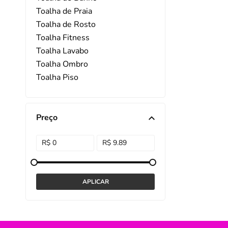
Toalha de Praia
DISNEY E LICENCI
Tra
Toalha de Rosto
Toalha Fitness
ATACADO(Kits)
Pro
Toalha Lavabo
FUTEBOL
Col
Toalha Ombro
Toalha Piso
TEMÁTICOS
Pro
Toalha Rosto Profissional
Sai
Toalha Social
Preço