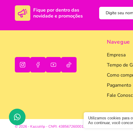
Fique por dentro das
novidade e promoções
Navegue
Empresa
Tempo de G
Como compr
oi
tudo bem
Pagamento
Fale Conosc
Utilizamos cookies para 
Ao continuar, você conc
© 2026 - KazzaVip - CNPJ: 43856726000133