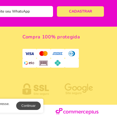
 de Macarrão
ulinário
Compra 100% protegida
a
eresse.
Continuar