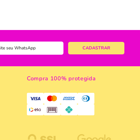
ericano
ose
 Taças
eira
a
a Vazada
Compra 100% protegida
e Gelo
 Taça & Copo
 Limpeza