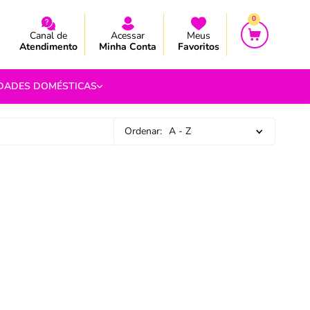
CEBA AS NOVIDADES E PROMOÇÃO
CEBA AS NOVIDADES E PROMOÇÃO
0
Canal de
Acessar
Meus
Atendimento
Minha Conta
Favoritos
IDADES DOMÉSTICAS
Ordenar:
A - Z
e Pipoca
9
 Fouet
9
com.br
s
Vazada