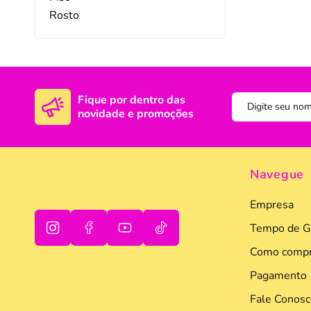
Rosto
DISNEY E LICENCI
Tra
ATACADO(Kits)
Pro
FUTEBOL
Col
Fique por dentro das
TEMÁTICOS
Pro
novidade e promoções
Sai
Navegue
Empresa
Tempo de G
Como compr
oi
Pagamento
tudo bem
Fale Conosc