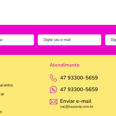
Instagram
ADOS
vesseiros
Trilho-Caminho de Mesa
Espelho
Copo Am
Facebook
tetor de Travesseiro
Manta Decorativa
Copo D
cha
Quadro Decorativo
Copos e
tetor para Colchão
Tapete para Cozinha
Escumad
a Box
Tapetes
Espátul
Toalha Remove Maquiagem
Espátul
Atendimento
Vaso de Plantas
Forma
47 93300-5659
Forma d
arantia
47 93300-5659
Jogo de
ar
Pano de
Enviar e-mail
sac@kazzavip.com.br
Pegador
o