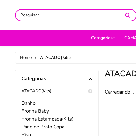
ACOMPANHE-NOS NAS REDES
ACOMPANHE-NOS NAS REDES
SO
SO
Categorias
CAM
CAMA
Jog
Home
ATACADO(Kits)
>
MESA
Len
ATACADO
Categorias
BANHO
Cob
BEBÊ
Cap
ATACADO(Kits)
Carregando...
DECORAÇÃO
Fro
Banho
Fronha Baby
UTILIDADES DOMÉ
Ed
Fronha Estampada(Kits)
MODA
Por
Pano de Prato Copa
Piso
PET
Man