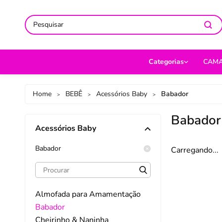
ACOMPANHE-NOS NAS REDES
ACOMPANHE-NOS NAS REDES
SO
SO
Categorias
CAM
CAMA
Jog
Home
BEBÊ
Acessórios Baby
Babador
>
>
>
MESA
Len
Babador
Acessórios Baby
BANHO
Cob
BEBÊ
Cap
Babador
Carregando...
DECORAÇÃO
Fro
UTILIDADES DOMÉ
Ed
Almofada para Amamentação
MODA
Por
Babador
Cheirinho & Naninha
PET
Man