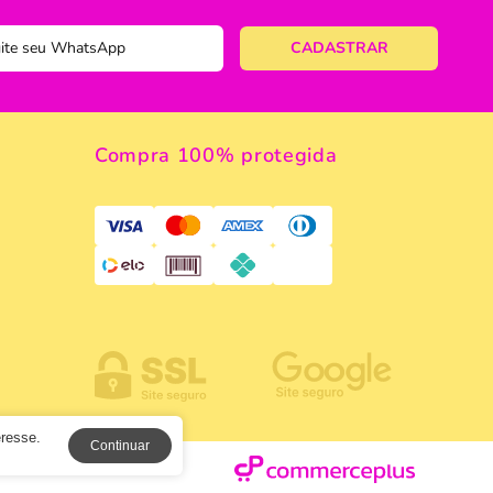
 de Macarrão
ulinário
Compra 100% protegida
a
eresse.
Continuar