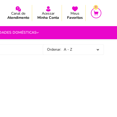
CEBA AS NOVIDADES E PROMOÇÃO
CEBA AS NOVIDADES E PROMOÇÃO
0
Canal de
Acessar
Meus
Atendimento
Minha Conta
Favoritos
IDADES DOMÉSTICAS
Ordenar:
A - Z
e Pipoca
9
 Fouet
9
com.br
s
Vazada