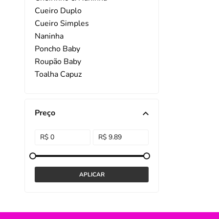
Cueiro Duplo
DISNEY E LICENCI
Tra
Cueiro Simples
Naninha
ATACADO(Kits)
Pro
Poncho Baby
FUTEBOL
Col
Roupão Baby
Toalha Capuz
TEMÁTICOS
Pro
Toalha de Banho Baby
Sai
Toalha de Boca
Trocador
Preço