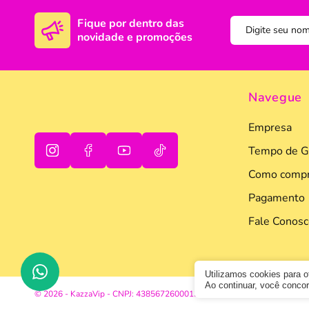
Fique por dentro das
novidade e promoções
Navegue
Empresa
Tempo de G
Como compr
oi
tudo bem
Pagamento
Fale Conosc
Utilizamos cookies para 
Ao continuar, você conc
© 2026 - KazzaVip - CNPJ: 43856726000133