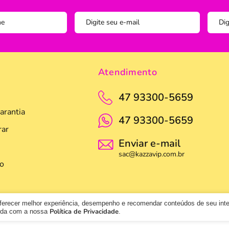
Pegador
Pincel C
Potes
Prato
Atendimento
Tigela
47 93300-5659
Travess
arantia
47 93300-5659
ar
Enviar e-mail
sac@kazzavip.com.br
o
oferecer melhor experiência, desempenho e recomendar conteúdos de seu int
Política de Privacidade
orda com a nossa
.