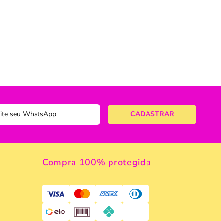
ericano
ose
 Taças
eira
a
a Vazada
e Gelo
Compra 100% protegida
 Taça & Copo
 Limpeza