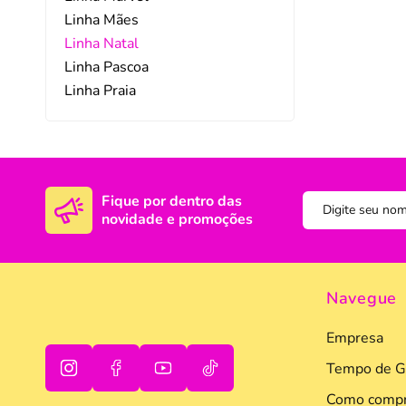
Linha Mães
DISNEY E LICENCI
Tra
Linha Natal
Linha Pascoa
ATACADO(Kits)
Pro
Linha Praia
FUTEBOL
Col
TEMÁTICOS
Pro
Sai
Fique por dentro das
novidade e promoções
Navegue
Empresa
Tempo de G
Como compr
oi