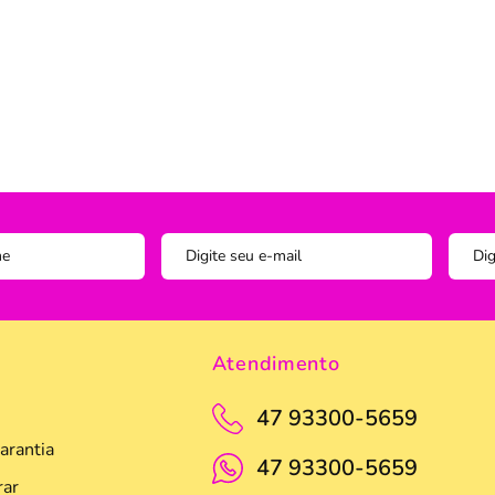
Instagram
ADOS
vesseiros
Trilho-Caminho de Mesa
Espelho
Copo Am
Facebook
tetor de Travesseiro
Manta Decorativa
Copo D
cha
Quadro Decorativo
Copos e
tetor para Colchão
Tapete para Cozinha
Escumad
a Box
Tapetes
Espátul
Toalha Remove Maquiagem
Espátul
Vaso de Plantas
Forma
Forma d
Atendimento
Jogo de
47 93300-5659
Pano de
arantia
Pegador
47 93300-5659
ar