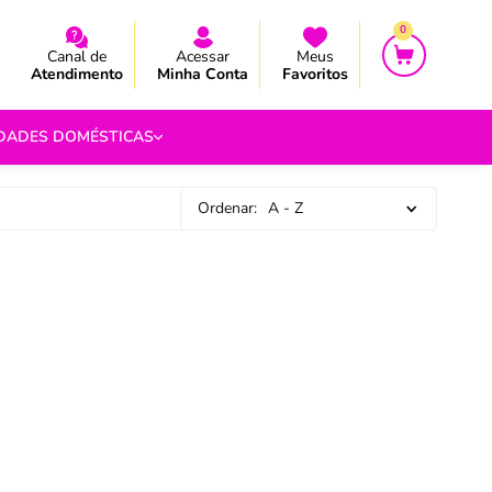
CEBA AS NOVIDADES E PROMOÇÃO
CEBA AS NOVIDADES E PROMOÇÃO
0
Canal de
Acessar
Meus
Atendimento
Minha Conta
Favoritos
IDADES DOMÉSTICAS
Ordenar:
A - Z
e Pipoca
9
 Fouet
9
com.br
s
Vazada