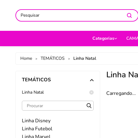
ACOMPANHE-NOS NAS REDES
ACOMPANHE-NOS NAS REDES
SO
SO
Categorias
CAM
CAMA
Jog
Home
TEMÁTICOS
Linha Natal
>
>
MESA
Len
Linha Na
TEMÁTICOS
BANHO
Cob
BEBÊ
Cap
Linha Natal
Carregando...
DECORAÇÃO
Fro
UTILIDADES DOMÉ
Ed
Linha Disney
MODA
Por
Linha Futebol
Linha Marvel
PET
Man