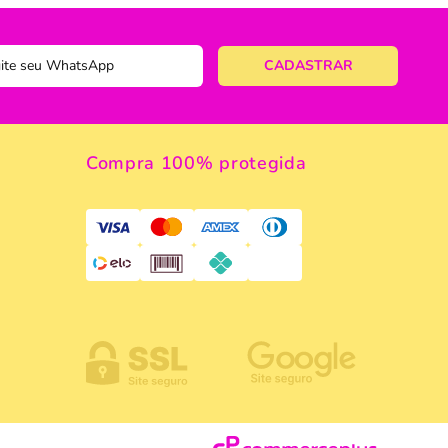
ericano
ose
 Taças
eira
Compra 100% protegida
a
a Vazada
e Gelo
 Taça & Copo
 Limpeza