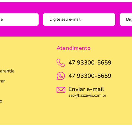
Instagram
ADOS
vesseiros
Trilho-Caminho de Mesa
Espelho
Copo Am
Facebook
tetor de Travesseiro
Manta Decorativa
Copo D
cha
Quadro Decorativo
Copos e
tetor para Colchão
Tapete para Cozinha
Escumad
Atendimento
a Box
Tapetes
Espátul
47 93300-5659
Toalha Remove Maquiagem
Espátul
arantia
47 93300-5659
Vaso de Plantas
Forma
ar
Enviar e-mail
Forma d
sac@kazzavip.com.br
o
Jogo de
Pano de
Pegador