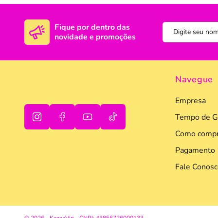
DISNEY E LICENCI
Tra
Fique por dentro das
novidade e promoções
ATACADO(Kits)
Pro
FUTEBOL
Col
TEMÁTICOS
Pro
Navegue
Sai
Empresa
Tempo de G
Como compr
Pagamento
Fale Conosc
oi
tudo bem