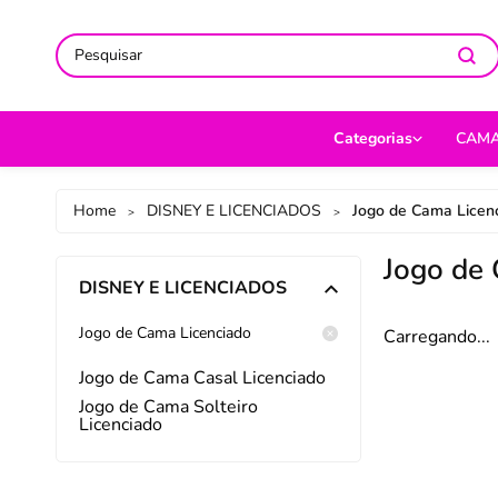
ACOMPANHE-NOS NAS REDES
ACOMPANHE-NOS NAS REDES
SO
SO
Categorias
CAM
CAMA
Jog
Home
DISNEY E LICENCIADOS
Jogo de Cama Licen
>
>
MESA
Len
Jogo de 
DISNEY E LICENCIADOS
BANHO
Cob
BEBÊ
Cap
Jogo de Cama Licenciado
Carregando...
DECORAÇÃO
Fro
Jogo de Cama Casal Licenciado
Jogo de Cama Solteiro
UTILIDADES DOMÉ
Ed
Licenciado
MODA
Por
PET
Man