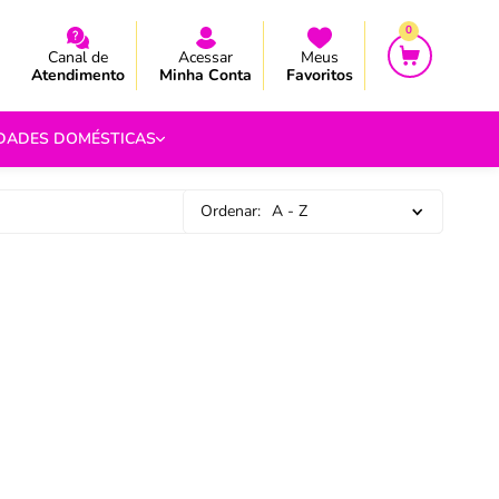
CEBA AS NOVIDADES E PROMOÇÃO
CEBA AS NOVIDADES E PROMOÇÃO
0
Canal de
Acessar
Meus
Atendimento
Minha Conta
Favoritos
IDADES DOMÉSTICAS
Ordenar:
A - Z
e Pipoca
9
 Fouet
9
com.br
s
Vazada