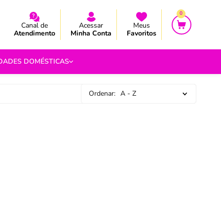
CEBA AS NOVIDADES E PROMOÇÃO
CEBA AS NOVIDADES E PROMOÇÃO
0
Canal de
Acessar
Meus
Atendimento
Minha Conta
Favoritos
IDADES DOMÉSTICAS
Ordenar:
A - Z
e Pipoca
9
 Fouet
9
com.br
s
Vazada