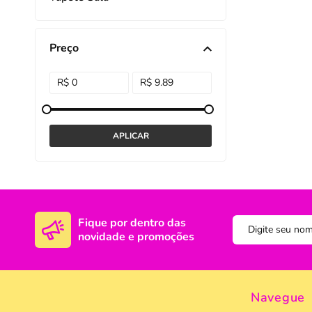
DISNEY E LICENCI
Tra
Preço
ATACADO(Kits)
Pro
FUTEBOL
Col
TEMÁTICOS
Pro
Sai
Fique por dentro das
novidade e promoções
Navegue