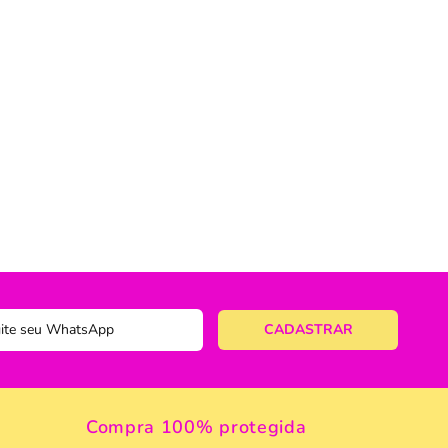
ericano
ose
 Taças
eira
a
a Vazada
e Gelo
 Taça & Copo
 Limpeza
Compra 100% protegida