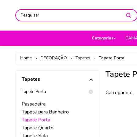
ACOMPANHE-NOS NAS REDES
ACOMPANHE-NOS NAS REDES
SO
SO
Categorias
CAM
CAMA
Jog
Home
DECORAÇÃO
Tapetes
Tapete Porta
>
>
>
MESA
Len
Tapete P
Tapetes
BANHO
Cob
BEBÊ
Cap
Tapete Porta
Carregando...
DECORAÇÃO
Fro
Passadeira
Tapete para Banheiro
UTILIDADES DOMÉ
Ed
Tapete Porta
MODA
Por
Tapete Quarto
Tapete Sala
PET
Man