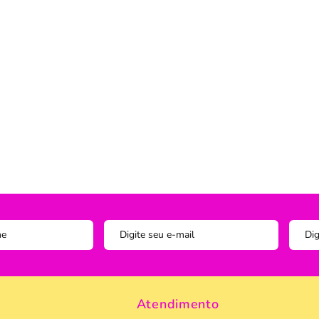
Instagram
ADOS
vesseiros
Trilho-Caminho de Mesa
Espelho
Copo Am
Facebook
tetor de Travesseiro
Manta Decorativa
Copo D
cha
Quadro Decorativo
Copos e
tetor para Colchão
Tapete para Cozinha
Escumad
a Box
Tapetes
Espátul
Toalha Remove Maquiagem
Espátul
Vaso de Plantas
Forma
Forma d
Jogo de
Pano de
Pegador
Atendimento