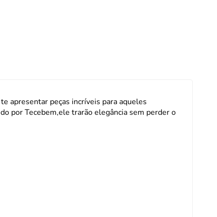
 de Macarrão
ulinário
a
te apresentar peças incríveis para aqueles
do por Tecebem,ele trarão elegância sem perder o