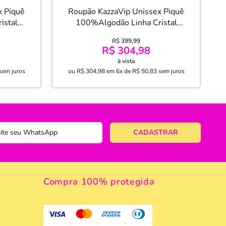
x Piquê
Roupão KazzaVip Unissex Piquê
istal
100%Algodão Linha Cristal
ascença
Aplicação de Renda Renascença
R$ 399,99
co
Tamanho ( P ) Marfim
R$ 304,98
à vista
sem juros
ou
R$ 304,98
em
6x de R$ 50,83
sem juros
Compra 100% protegida