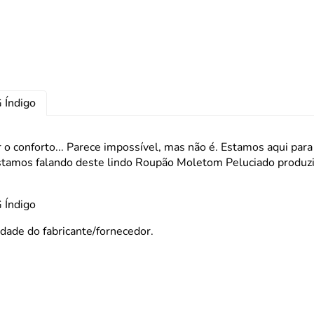
Pegador
Pincel C
Potes
Prato
 Índigo
Tigela
Travess
o conforto... Parece impossível, mas não é. Estamos aqui para 
stamos falando deste lindo Roupão Moletom Peluciado produzi
 Índigo
dade do fabricante/fornecedor.