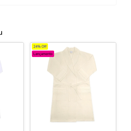
u
24% Off
Lançamento