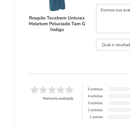
Roupão Tecebem Unissex
Moletom Peluciado Tam G
Índigo
5 estrelas
4 estrelas
Nenhuma avaliação
3 estrelas
2 estrelas
1 estrela