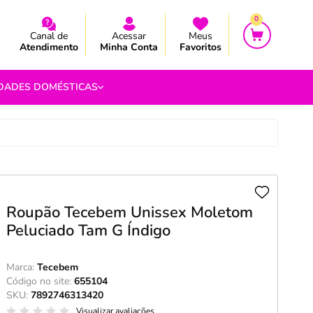
CEBA AS NOVIDADES E PROMOÇÃO
CEBA AS NOVIDADES E PROMOÇÃO
0
Canal de
Acessar
Meus
Atendimento
Minha Conta
Favoritos
IDADES DOMÉSTICAS
e Pipoca
9
 Fouet
Roupão Tecebem Unissex Moletom
9
Peluciado Tam G Índigo
com.br
s
Marca:
Tecebem
Código no site:
655104
Vazada
SKU:
7892746313420
Visualizar avaliações