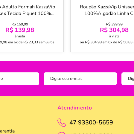
 Adulto Formah KazzaVip
Roupão KazzaVip Unisse
sex Tecido Piquet 100%
100%Algodão Linha Cr
dão Tam GG Branco Off-
Aplicação de Renda Ren
R$ 159,99
R$ 399,99
White
Tamanho ( P ) Bran
R$ 139,98
R$ 304,98
à vista
à vista
9,98
em
6x de R$ 23,33
sem juros
ou
R$ 304,98
em
6x de R$ 50,83
Atendimento
47 93300-5659
arantia