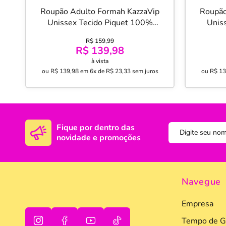
Roupão Adulto Formah KazzaVip
Roupão
Unissex Tecido Piquet 100%
Unis
Algodão Tam M Branco Off-White
Algo
R$ 159,99
R$ 139,98
à vista
ou
R$ 139,98
em
6x de R$ 23,33
sem juros
ou
R$ 13
Fique por dentro das
novidade e promoções
Navegue
Empresa
Tempo de G