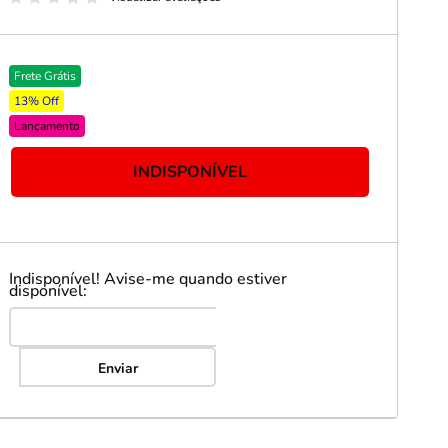
ericano
ose
Frete Grátis
13% Off
 Taças
Lançamento
eira
INDISPONÍVEL
a
a Vazada
Indisponível! Avise-me quando estiver
disponível:
e Gelo
 Taça & Copo
Enviar
 Limpeza