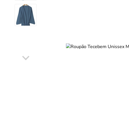
DISNEY E LICENCI
Tra
ATACADO(Kits)
Pro
FUTEBOL
Col
TEMÁTICOS
Pro
Sai