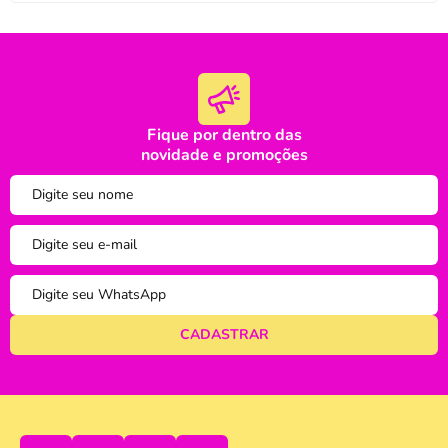
Fique por dentro das
oi
novidade e promoções
tudo bem