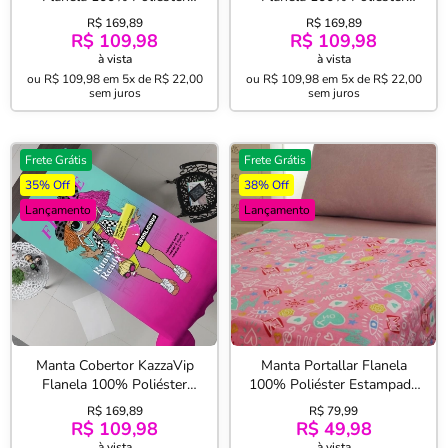
Estampa Digital Lol OMG
Estampa Digital Lol OMG
R$ 169,89
R$ 169,89
Style Licenciada 150mx220
Fashion Licenciada
R$ 109,98
R$ 109,98
Rosa
150mx220 Branco
à vista
à vista
ou
R$ 109,98
em
5x de R$ 22,00
ou
R$ 109,98
em
5x de R$ 22,00
sem juros
sem juros
Frete Grátis
Frete Grátis
35% Off
38% Off
Lançamento
Lançamento
Manta Cobertor KazzaVip
Manta Portallar Flanela
Flanela 100% Poliéster
100% Poliéster Estampada
Estampa Digital Lol OMG
Meow 1,50m X 2,20m Rosa
R$ 169,89
R$ 79,99
Neonlicious Licenciada
R$ 109,98
R$ 49,98
150mx220 Verde
à vista
à vista