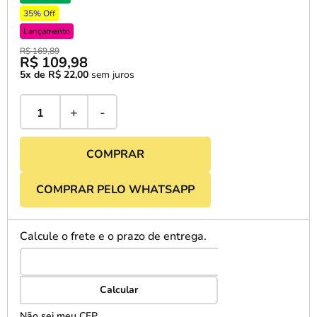
35% Off
Lançamento
R$ 169,89
R$ 109,98
5x de R$ 22,00
sem juros
+
-
COMPRAR
COMPRAR PELO WHATSAPP
Calcule o frete e o prazo de entrega.
Calcular
Não sei meu CEP