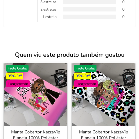
3 estrelas
0
2 estrelas
0
1 estrela
0
Quem viu este produto também gostou
Frete Grátis
Frete Grátis
35% Off
35% Off
Lançamento
Lançamento
Manta Cobertor KazzaVip
Manta Cobertor KazzaVip
Flanela 100% Poliéster
Flanela 100% Poliéster