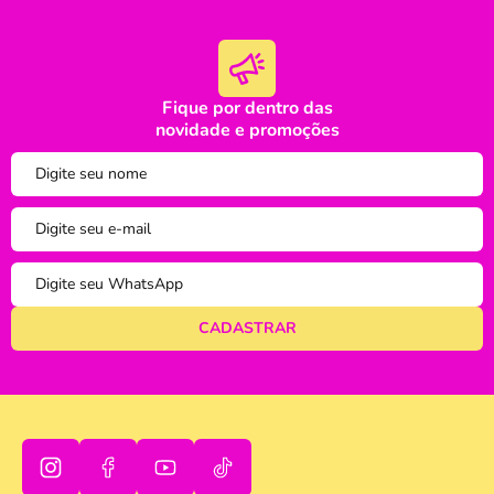
Fique por dentro das
oi
novidade e promoções
tudo bem