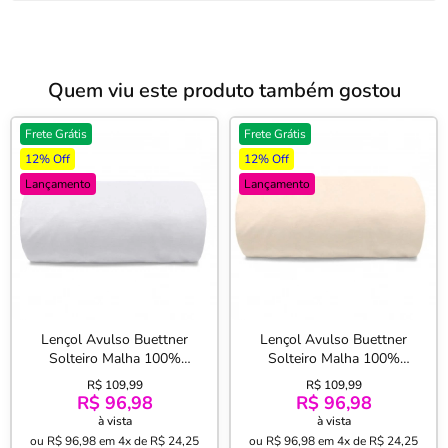
Quem viu este produto também gostou
Frete Grátis
Frete Grátis
12% Off
12% Off
Lançamento
Lançamento
Lençol Avulso Buettner
Lençol Avulso Buettner
Solteiro Malha 100%
Solteiro Malha 100%
Algodão Image com Elástico
Algodão Image com Elástico
R$ 109,99
R$ 109,99
Branco
Perola
R$ 96,98
R$ 96,98
à vista
à vista
ou
R$ 96,98
em
4x de R$ 24,25
ou
R$ 96,98
em
4x de R$ 24,25