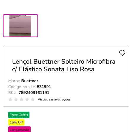
Lençol Buettner Solteiro Microfibra
c/ Elástico Sonata Liso Rosa
Marca:
Buettner
Código no site:
831991
SKU:
7892409161191
Visualizar avaliações
Frete Grátis
16% Off
Lançamento