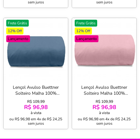
sem juros
sem juros
Frete Grátis
Frete Grátis
12% Off
12% Off
Lançamento
Lançamento
Lençol Avulso Buettner
Lençol Avulso Buettner
Solteiro Malha 100%
Solteiro Malha 100%
Algodão Image com Elástico
Algodão Image com Elástico
R$ 109,99
R$ 109,99
Azul
Rose
R$ 96,98
R$ 96,98
à vista
à vista
ou
R$ 96,98
em
4x de R$ 24,25
ou
R$ 96,98
em
4x de R$ 24,25
sem juros
sem juros