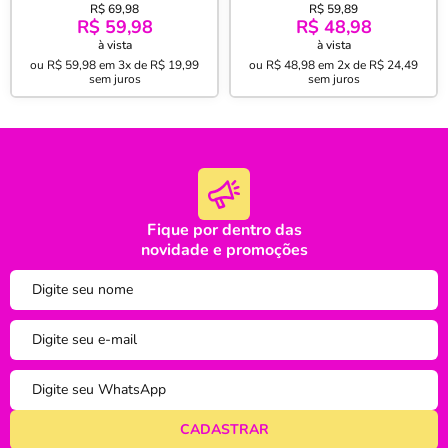
Algodão e 30% Poliéster Joy
Algodão e 30% Poliéster
R$ 69,98
R$ 59,89
Travel 2 pçs Verde
Estampado com Elástico 2
R$ 59,98
R$ 48,98
Pçs Pac Pac Marinho
à vista
à vista
ou
R$ 59,98
em
3x de R$ 19,99
ou
R$ 48,98
em
2x de R$ 24,49
sem juros
sem juros
Fique por dentro das
oi
novidade e promoções
tudo bem