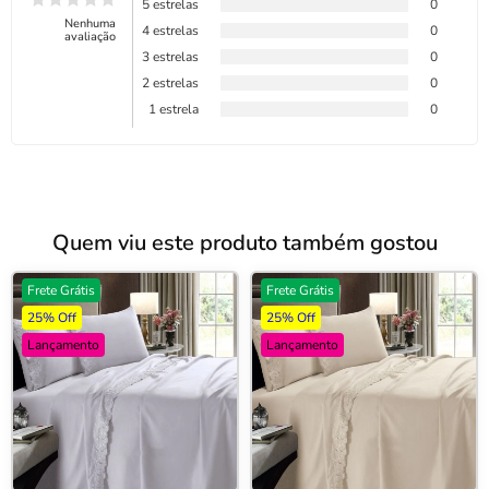
5 estrelas
0
Nenhuma
4 estrelas
0
avaliação
3 estrelas
0
2 estrelas
0
1 estrela
0
Quem viu este produto também gostou
Frete Grátis
Frete Grátis
25% Off
25% Off
Lançamento
Lançamento