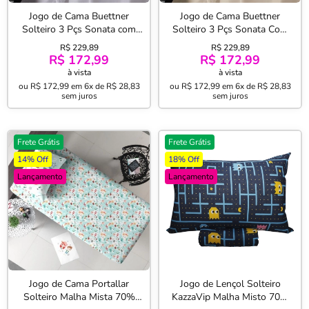
Jogo de Cama Buettner
Jogo de Cama Buettner
Solteiro 3 Pçs Sonata com
Solteiro 3 Pçs Sonata Com
Renda Branco
Renda Pérola
R$ 229,89
R$ 229,89
R$ 172,99
R$ 172,99
à vista
à vista
ou
R$ 172,99
em
6x de R$ 28,83
ou
R$ 172,99
em
6x de R$ 28,83
sem juros
sem juros
Frete Grátis
Frete Grátis
14% Off
18% Off
Lançamento
Lançamento
Jogo de Cama Portallar
Jogo de Lençol Solteiro
Solteiro Malha Mista 70%
KazzaVip Malha Misto 70%