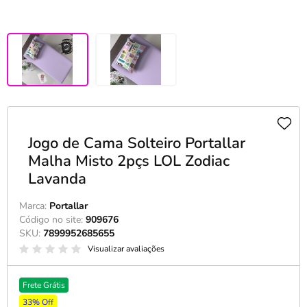
Jogo de Cama Solteiro Portallar
Malha Misto 2pçs LOL Zodiac
Lavanda
Marca:
Portallar
Código no site:
909676
SKU:
7899952685655
Visualizar avaliações
Frete Grátis
33% Off