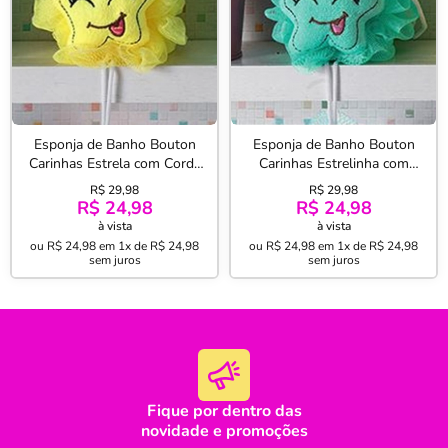
Esponja de Banho Bouton
Esponja de Banho Bouton
Carinhas Estrela com Corda
Carinhas Estrelinha com
100% Polietileno Nylon
Corda 100% Polietileno
R$ 29,98
R$ 29,98
Amarelo
Nylon Verde
R$ 24,98
R$ 24,98
à vista
à vista
ou
R$ 24,98
em
1x de R$ 24,98
ou
R$ 24,98
em
1x de R$ 24,98
sem juros
sem juros
Fique por dentro das
oi
novidade e promoções