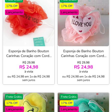
17% Off
17% Off
Lançamento
Lançamento
Esponja de Banho Bouton
Esponja de Banho Bouton
Carinhas Coração com Corda
Carinhas Coração com Corda
Nylon 100% Polietileno
Nylon 100% Polietileno Rosa
R$ 29,98
R$ 29,98
Vermelho
R$ 24,98
R$ 24,98
à vista
à vista
ou
R$ 24,98
em
1x de R$ 24,98
ou
R$ 24,98
em
1x de R$ 24,98
sem juros
sem juros
Frete Grátis
Frete Grátis
17% Off
17% Off
Lançamento
Lançamento