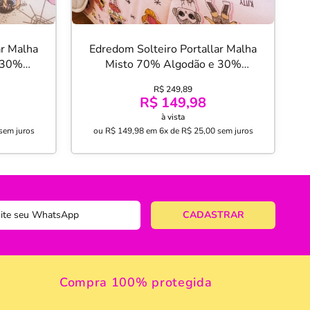
ar Malha
Edredom Solteiro Portallar Malha
 30%
Misto 70% Algodão e 30%
 Roll
Poliéster L.O.L Pets 150mx220
R$ 249,89
l
Cinza
R$ 149,98
à vista
sem juros
ou
R$ 149,98
em
6x de R$ 25,00
sem juros
Compra 100% protegida