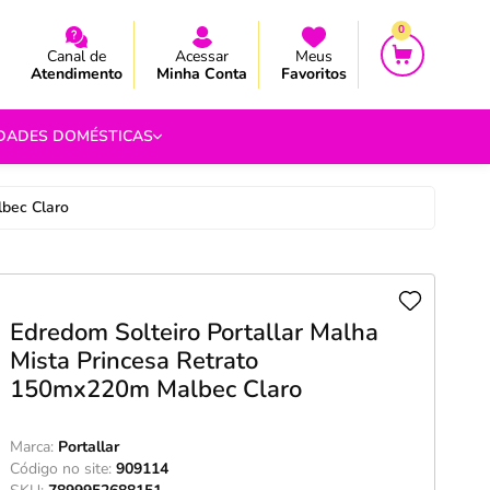
CEBA AS NOVIDADES E PROMOÇÃO
CEBA AS NOVIDADES E PROMOÇÃO
0
Canal de
Acessar
Meus
Atendimento
Minha Conta
Favoritos
IDADES DOMÉSTICAS
lbec Claro
e Pipoca
9
 Fouet
Edredom Solteiro Portallar Malha
9
Mista Princesa Retrato
150mx220m Malbec Claro
com.br
s
Marca:
Portallar
Vazada
Código no site:
909114