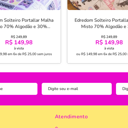
 Solteiro Portallar Malha
Edredom Solteiro Portall
to 70% Algodão e 30%
Misto 70% Algodão e
ter Lol Zodiac 150mx220
Poliéster L.O.L Rock N
R$ 249,89
R$ 249,89
Lavanda
150mx220m Azu
R$ 149,98
R$ 149,98
à vista
à vista
9,98
em
6x de R$ 25,00
sem juros
ou
R$ 149,98
em
6x de R$ 25,00
Atendimento