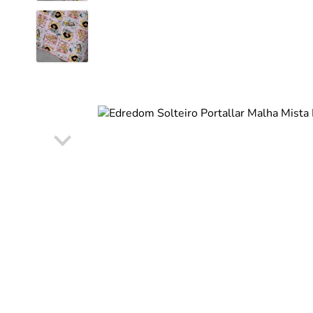
DISNEY E LICENCI
Tra
ATACADO(Kits)
Pro
FUTEBOL
Col
TEMÁTICOS
Pro
Sai