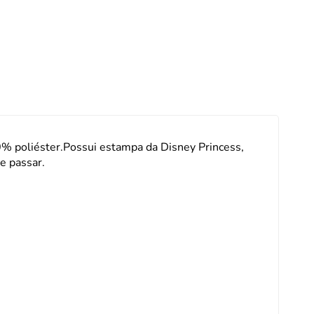
 de Macarrão
ulinário
a
poliéster.Possui estampa da Disney Princess,
e passar.