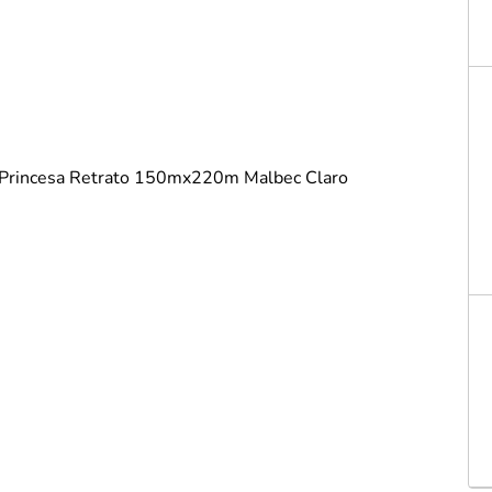
Instagram
ADOS
vesseiros
Trilho-Caminho de Mesa
Espelho
Copo Am
Facebook
tetor de Travesseiro
Manta Decorativa
Copo D
cha
Quadro Decorativo
Copos e
tetor para Colchão
Tapete para Cozinha
Escumad
a Box
Tapetes
Espátul
Toalha Remove Maquiagem
Espátul
Vaso de Plantas
Forma
Forma d
Jogo de
Pano de
Pegador