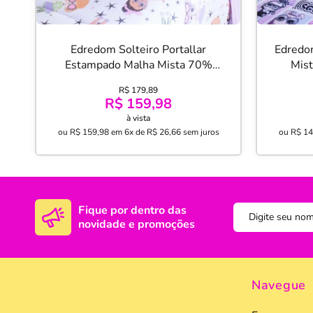
Edredom Solteiro Portallar
Edredom
Estampado Malha Mista 70%
Mis
Algodão e 30% Poliéster Juju
Poliés
R$ 179,89
150mx220m Rosa
R$ 159,98
à vista
ou
R$ 159,98
em
6x de R$ 26,66
sem juros
ou
R$ 14
Fique por dentro das
novidade e promoções
Navegue