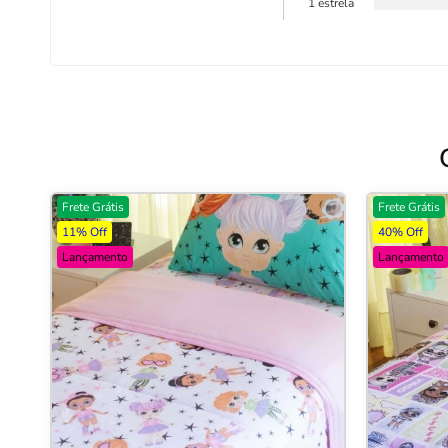
1 estrela
Frete Grátis
Frete Grátis
11% Off
40% Off
Lançamento
Lançamento