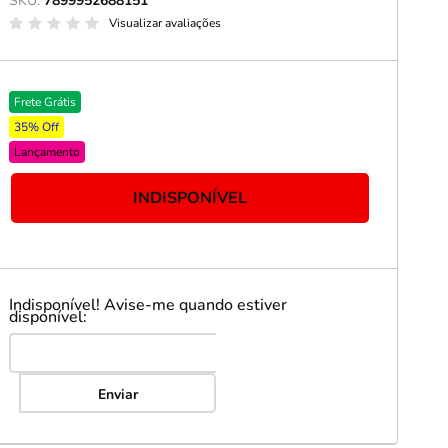
SKU:
7899952688151
Visualizar avaliações
ericano
ose
Frete Grátis
 Taças
35% Off
eira
Lançamento
a
INDISPONÍVEL
a Vazada
e Gelo
Indisponível! Avise-me quando estiver
disponível:
 Taça & Copo
 Limpeza
Enviar