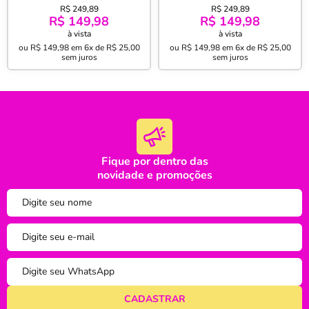
30% Poliéster L.O.L Rock N
30% Poliéster L.O.L Pets
R$ 249,89
R$ 249,89
Roll 150mx220m Azul
150mx220 Cinza
R$ 149,98
R$ 149,98
à vista
à vista
ou
R$ 149,98
em
6x de R$ 25,00
ou
R$ 149,98
em
6x de R$ 25,00
sem juros
sem juros
Fique por dentro das
oi
novidade e promoções
tudo bem