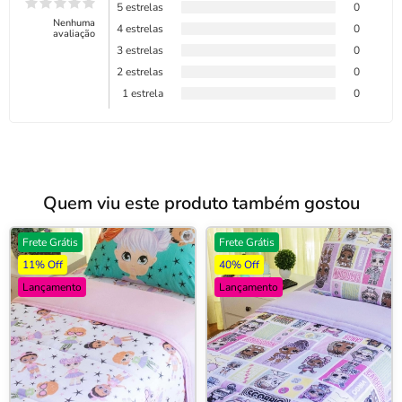
5 estrelas
0
Nenhuma
4 estrelas
0
avaliação
3 estrelas
0
2 estrelas
0
1 estrela
0
Quem viu este produto também gostou
Frete Grátis
Frete Grátis
11% Off
40% Off
Lançamento
Lançamento