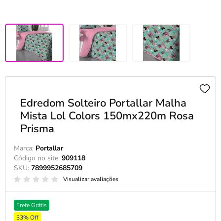
Edredom Solteiro Portallar Malha
Mista Lol Colors 150mx220m Rosa
Prisma
Marca:
Portallar
Código no site:
909118
SKU:
7899952685709
Visualizar avaliações
Frete Grátis
33% Off