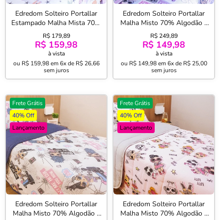
Edredom Solteiro Portallar
Edredom Solteiro Portallar
Estampado Malha Mista 70%
Malha Misto 70% Algodão e
Algodão e 30% Poliéster Juju
30% Poliéster Lol Zodiac
R$ 179,89
R$ 249,89
150mx220m Rosa
150mx220 Lavanda
R$ 159,98
R$ 149,98
à vista
à vista
ou
R$ 159,98
em
6x de R$ 26,66
ou
R$ 149,98
em
6x de R$ 25,00
sem juros
sem juros
Frete Grátis
Frete Grátis
40% Off
40% Off
Lançamento
Lançamento
Edredom Solteiro Portallar
Edredom Solteiro Portallar
Malha Misto 70% Algodão e
Malha Misto 70% Algodão e