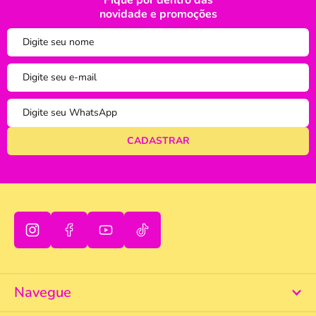
Fique por dentro das
oi
novidade e promoções
tudo bem
Navegue