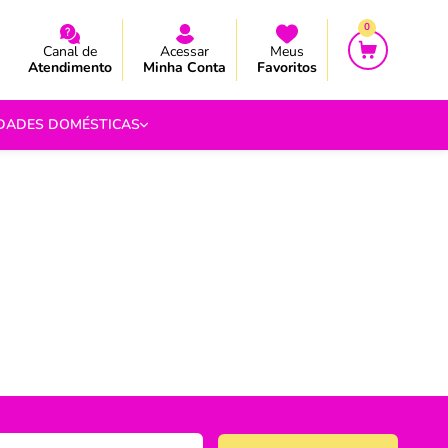
CEBA AS NOVIDADES E PROMOÇÃO
CEBA AS NOVIDADES E PROMOÇÃO
0
Canal de
Acessar
Meus
Atendimento
Minha Conta
Favoritos
IDADES DOMÉSTICAS
e Pipoca
9
 Fouet
9
com.br
s
Vazada