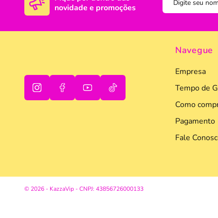
novidade e promoções
DISNEY E LICENCI
Tra
ATACADO(Kits)
Pro
Navegue
FUTEBOL
Col
Empresa
TEMÁTICOS
Pro
Tempo de G
Sai
Como compr
Pagamento
Fale Conosc
oi
© 2026 - KazzaVip - CNPJ: 43856726000133
tudo bem