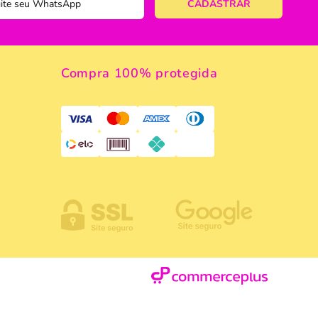
ericano
ose
Compra 100% protegida
 Taças
eira
a
a Vazada
e Gelo
 Taça & Copo
 Limpeza