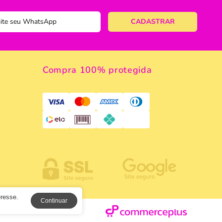
 de Macarrão
ulinário
Compra 100% protegida
a
eresse.
Continuar