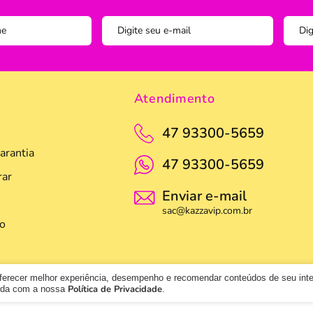
Pegador
Pincel C
Potes
Prato
Atendimento
Tigela
47 93300-5659
Travess
arantia
47 93300-5659
ar
Enviar e-mail
sac@kazzavip.com.br
o
oferecer melhor experiência, desempenho e recomendar conteúdos de seu int
Política de Privacidade
orda com a nossa
.