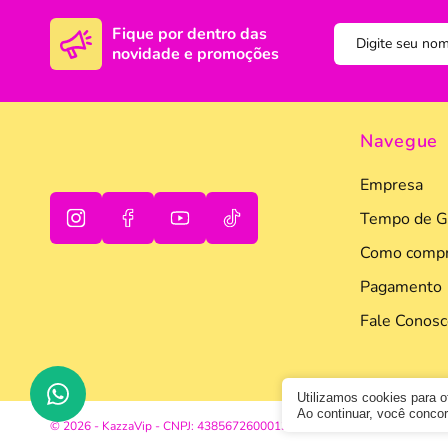
Fique por dentro das
novidade e promoções
Navegue
Empresa
Tempo de G
Como compr
oi
tudo bem
Pagamento
Fale Conosc
Utilizamos cookies para 
Ao continuar, você conc
© 2026 - KazzaVip - CNPJ: 43856726000133