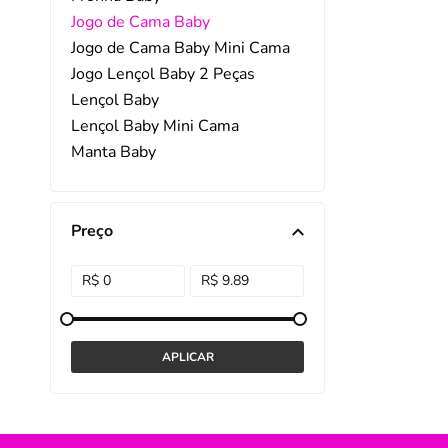
Jogo de Cama Baby
DISNEY E LICENCI
Tra
Jogo de Cama Baby Mini Cama
Jogo Lençol Baby 2 Peças
ATACADO(Kits)
Pro
Lençol Baby
FUTEBOL
Col
Lençol Baby Mini Cama
Manta Baby
TEMÁTICOS
Pro
Protetor Colchão Baby
Sai
Protetor Travesseiro Baby
Preço