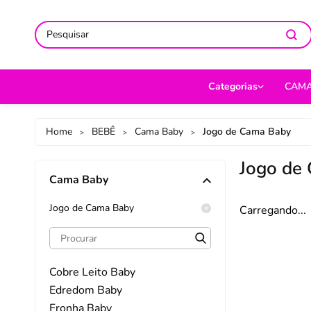
ACOMPANHE-NOS NAS REDES
ACOMPANHE-NOS NAS REDES
SO
SO
Categorias
CAM
CAMA
Jog
Home
BEBÊ
Cama Baby
Jogo de Cama Baby
>
>
>
MESA
Len
Jogo de
Cama Baby
BANHO
Cob
BEBÊ
Cap
Jogo de Cama Baby
Carregando...
DECORAÇÃO
Fro
UTILIDADES DOMÉ
Ed
Cobre Leito Baby
MODA
Por
Edredom Baby
Fronha Baby
PET
Man