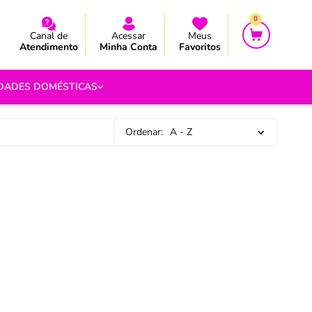
CEBA AS NOVIDADES E PROMOÇÃO
CEBA AS NOVIDADES E PROMOÇÃO
0
Canal de
Acessar
Meus
Atendimento
Minha Conta
Favoritos
IDADES DOMÉSTICAS
Ordenar:
A - Z
e Pipoca
9
 Fouet
9
com.br
s
Vazada