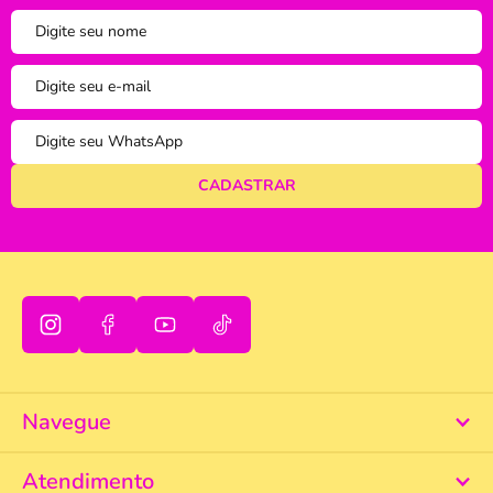
Jogo de Lençol Solteiro King 2 Peças
tudo bem
Preço
Ordenar
A - Z
Z - A
Menor Preço
Maior Preço
Mais Vendidos
Mais Acessados
Novidades
Mais Relevantes
Marcas
Navegue
Atendimento