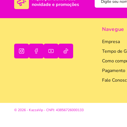
novidade e promoções
DISNEY E LICENCI
Tra
ATACADO(Kits)
Pro
Navegue
FUTEBOL
Col
Empresa
TEMÁTICOS
Pro
Tempo de G
Sai
Como compr
Pagamento
Fale Conosc
oi
© 2026 - KazzaVip - CNPJ: 43856726000133
tudo bem