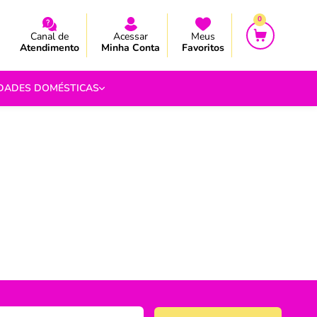
CEBA AS NOVIDADES E PROMOÇÃO
CEBA AS NOVIDADES E PROMOÇÃO
0
Canal de
Acessar
Meus
Atendimento
Minha Conta
Favoritos
IDADES DOMÉSTICAS
e Pipoca
9
 Fouet
9
com.br
s
Vazada