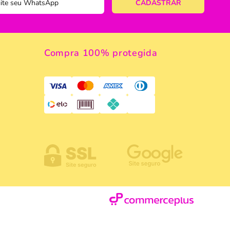
ericano
ose
Compra 100% protegida
 Taças
eira
a
a Vazada
e Gelo
 Taça & Copo
 Limpeza