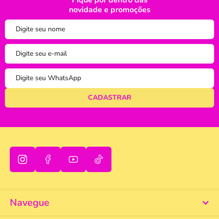
Fique por dentro das
oi
novidade e promoções
tudo bem
Navegue