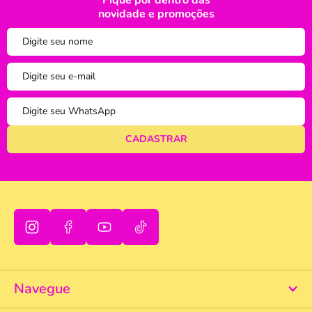
Fique por dentro das
oi
novidade e promoções
tudo bem
Navegue