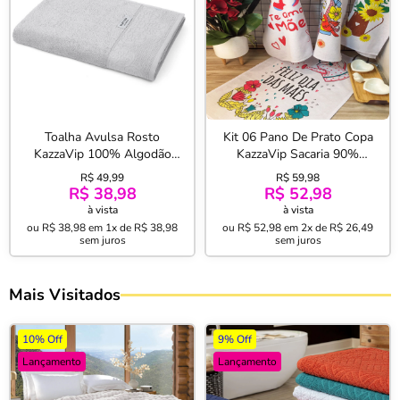
Toalha Avulsa Rosto
Kit 06 Pano De Prato Copa
KazzaVip 100% Algodão
KazzaVip Sacaria 90%
Nobre Jacquard Limoges
Algodão Mae 50cmx70cm
R$ 49,99
R$ 59,98
50cm 80cm Prata
Estampado Branco Off-
R$ 38,98
R$ 52,98
White
à vista
à vista
ou
R$ 38,98
em
1x de R$ 38,98
ou
R$ 52,98
em
2x de R$ 26,49
sem juros
sem juros
Mais Visitados
10% Off
9% Off
Lançamento
Lançamento