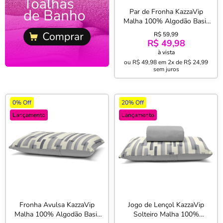
Par de Fronha KazzaVip
Malha 100% Algodão Basic
Natan Estampada
R$ 59,99
50cmx70cm Grafite
R$ 49,98
à vista
ou
R$ 49,98
em
2x de R$ 24,99
sem juros
0% Off
20% Off
Lançamento
Lançamento
Fronha Avulsa KazzaVip
Jogo de Lençol KazzaVip
Malha 100% Algodão Basic
Solteiro Malha 100%