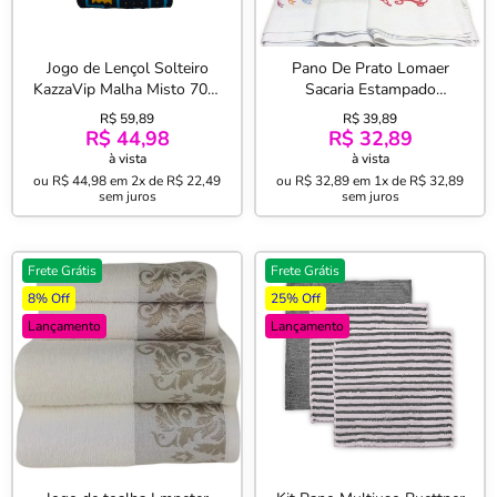
Jogo de Lençol Solteiro
Pano De Prato Lomaer
KazzaVip Malha Misto 70%
Sacaria Estampado
Algodão e 30% Poliéster
Tradicional 0,45cm x 0,71cm
R$ 59,89
R$ 39,89
Estampado com Elástico 2
06 Unds Branco
R$ 44,98
R$ 32,89
Pçs Pac Pac Marinho
à vista
à vista
ou
R$ 44,98
em
2x de R$ 22,49
ou
R$ 32,89
em
1x de R$ 32,89
sem juros
sem juros
Frete Grátis
Frete Grátis
8% Off
25% Off
Lançamento
Lançamento