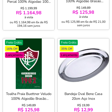
100% Algodão Brasão
Percal 100% Algodao 1000
Flamengo 70cm x 140m
Fios Dobra Feita 4 peças
R$ 149,89
R$ 1.199,99
Vermelho
Branco
R$ 125,98
R$ 1.164,98
à vista
à vista
ou
R$ 125,98
em
6x de R$ 21,00
ou
R$ 1.164,98
em
6x de R$
sem juros
194,16
sem juros
Frete Grátis
Frete Grátis
16% Off
35% Off
Lançamento
Lançamento
Toalha Praia Buettner Veludo
Bandeja Oval Bene Casa
100% Algodão Brasão
20cm Aço Inox
Fluminense 70cm x 140m
R$ 149,89
R$ 19,99
Verde
R$ 125,98
R$ 12,99