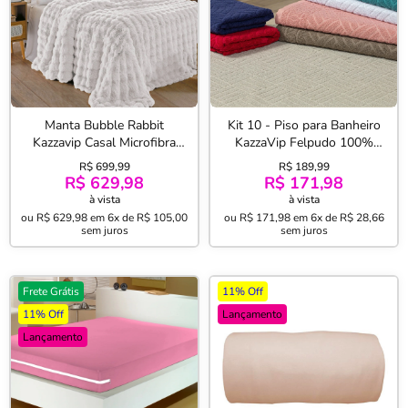
Manta Bubble Rabbit
Kit 10 - Piso para Banheiro
Kazzavip Casal Microfibra
KazzaVip Felpudo 100%
Flannel 100% Poliéster
Algodão Atoalhado 49cm X
R$ 699,99
R$ 189,99
Aspen 2,20mx2,40m Branco
75cm Bergamo Saída Box
R$ 629,98
R$ 171,98
Sortido
à vista
à vista
ou
R$ 629,98
em
6x de R$ 105,00
ou
R$ 171,98
em
6x de R$ 28,66
sem juros
sem juros
Frete Grátis
11% Off
11% Off
Lançamento
Lançamento