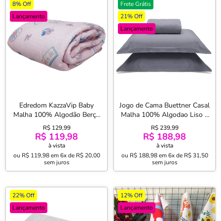
8% Off
Frete Grátis
Lançamento
21% Off
Lançamento
Edredom KazzaVip Baby
Jogo de Cama Buettner Casal
Malha 100% Algodão Berço
Malha 100% Algodao Liso 3
Americano Estampado Minnie
Peças Image Cinza
R$ 129,99
R$ 239,99
Doce Rosa
R$ 119,98
R$ 188,98
à vista
à vista
ou
R$ 119,98
em
6x de R$ 20,00
ou
R$ 188,98
em
6x de R$ 31,50
sem juros
sem juros
22% Off
12% Off
Lançamento
Lançamento