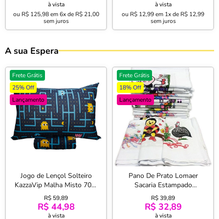
à vista
à vista
ou
R$ 125,98
em
6x de R$ 21,00
ou
R$ 12,99
em
1x de R$ 12,99
sem juros
sem juros
A sua Espera
Frete Grátis
Frete Grátis
25% Off
18% Off
Lançamento
Lançamento
Jogo de Lençol Solteiro
Pano De Prato Lomaer
KazzaVip Malha Misto 70%
Sacaria Estampado
Algodão e 30% Poliéster
Tradicional 0,45cm x 0,71cm
R$ 59,89
R$ 39,89
Estampado com Elástico 2
06 Unds Branco
R$ 44,98
R$ 32,89
Pçs Pac Pac Marinho
à vista
à vista