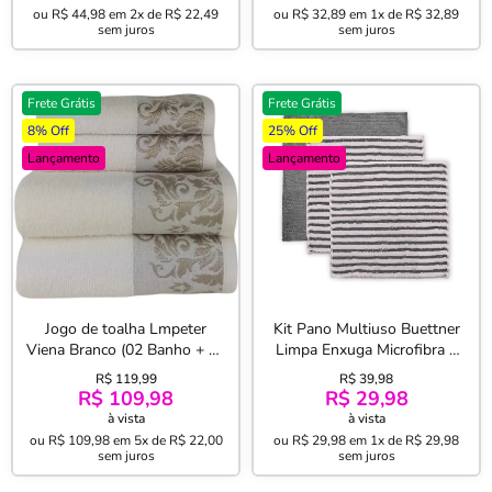
ou
R$ 44,98
em
2x de R$ 22,49
ou
R$ 32,89
em
1x de R$ 32,89
sem juros
sem juros
Frete Grátis
Frete Grátis
8% Off
25% Off
Lançamento
Lançamento
Jogo de toalha Lmpeter
Kit Pano Multiuso Buettner
Viena Branco (02 Banho + 02
Limpa Enxuga Microfibra 3
Rosto)
Pçs Cooking Cinza
R$ 119,99
R$ 39,98
R$ 109,98
R$ 29,98
à vista
à vista
ou
R$ 109,98
em
5x de R$ 22,00
ou
R$ 29,98
em
1x de R$ 29,98
sem juros
sem juros