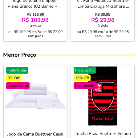
Jogo de toalha Lmpeter
Kit Pano Multiuso Buettner
Viena Branco (02 Banho + 02
Limpa Enxuga Microfibra 3
Rosto)
Pçs Cooking Cinza
R$ 119,99
R$ 39,98
R$ 109,98
R$ 29,98
à vista
à vista
ou
R$ 109,98
em
5x de R$ 22,00
ou
R$ 29,98
em
1x de R$ 29,98
sem juros
sem juros
Menor Preço
Frete Grátis
Frete Grátis
3% Off
16% Off
Lançamento
Lançamento
Toalha Praia Buettner Veludo
Jogo de Cama Buettner Casal