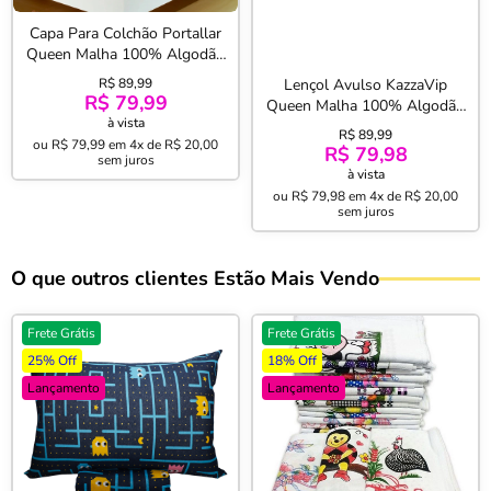
Capa Para Colchão Portallar
Queen Malha 100% Algodão
com Zíper Rosa
R$ 89,99
Lençol Avulso KazzaVip
R$ 79,99
Queen Malha 100% Algodão
à vista
Com Elástico Premiun Classic
R$ 89,99
ou
R$ 79,99
em
4x de R$ 20,00
Rosa Pêssego
R$ 79,98
sem juros
à vista
ou
R$ 79,98
em
4x de R$ 20,00
sem juros
O que outros clientes Estão Mais Vendo
Frete Grátis
Frete Grátis
25% Off
18% Off
Lançamento
Lançamento