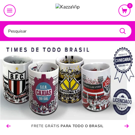
CAMA
MESA
BANHO
BEBÊ
DECORAÇÃO
UTI
0
FRETE GRÁTIS
COMPRE COM
COMPRE COM
PARA TODO O BRASIL
PARA TODO O BRASIL
SEGURANÇA
SEGURANÇA