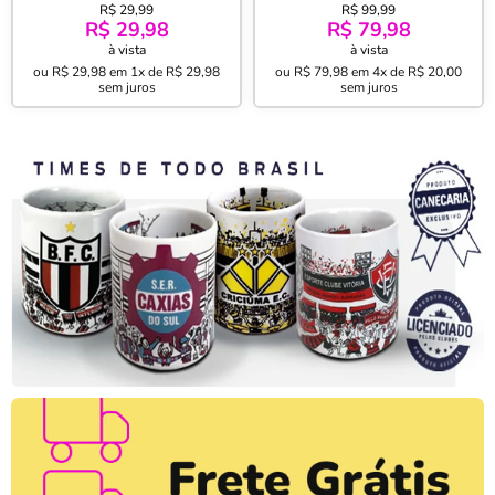
Natan Estampada
Algodão Basic Natan 2 Peças
R$ 29,99
R$ 99,99
50cmx70cm Grafite
Grafite
R$ 29,98
R$ 79,98
à vista
à vista
ou
R$ 29,98
em
1x de R$ 29,98
ou
R$ 79,98
em
4x de R$ 20,00
sem juros
sem juros