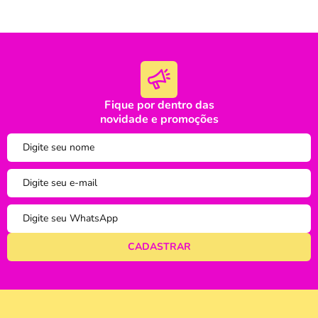
Fique por dentro das
oi
novidade e promoções
tudo bem